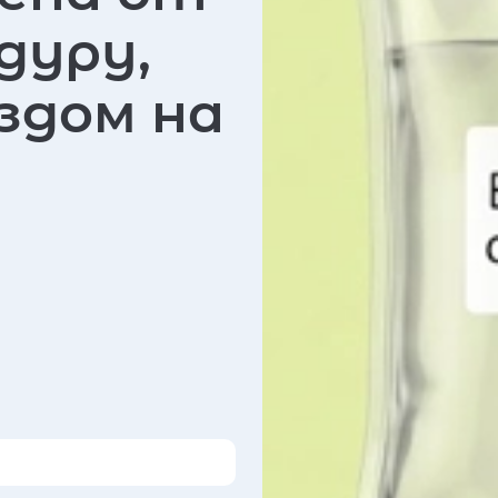
едуру,
здом на