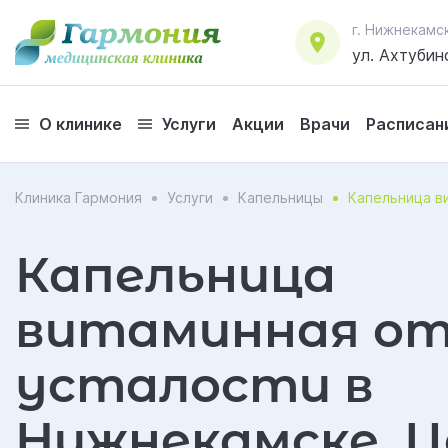
г. Нижнекамс
ул. Ахтубинс
О клинике
Услуги
Акции
Врачи
Расписан
Клиника Гармония
Услуги
Капельницы
Капельница в
Капельница
витаминная о
усталости в
Нижнекамске. 