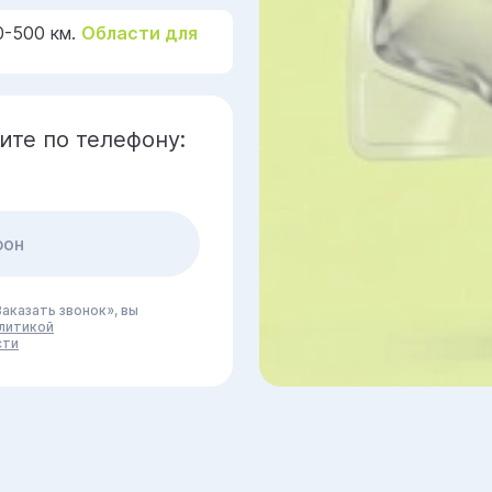
0-500 км.
Области для
ите по телефону:
аказать звонок», вы
литикой
сти