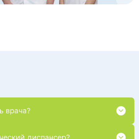
ь врача?
ический диспансер?