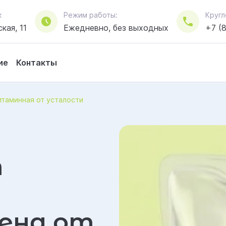
к
Режим работы:
Кругл
кая, 11
Ежедневно, без выходных
+7 (
ие
Контакты
итаминная от усталости
т
Цена от