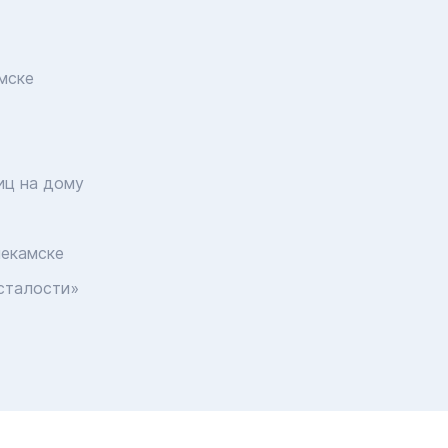
мске
иц на дому
некамске
сталости»