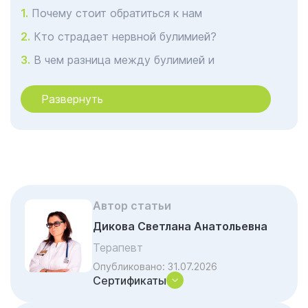
Почему стоит обратиться к нам
Кто страдает нервной булимией?
В чем разница между булимией и
анорексией?
Развернуть
В чем разница между нервной булимией и
расстройством переедания?
Симптомы и причины
Что вызывает булимию?
Какие осложнения связаны с булимией?
Автор статьи
Диагностика и тесты булимии в
Нижнекамске в клинике Гармония
Дикова Светлана Анатольевна
Терапевт
Управление и лечение в Нижнекамске в
клинике Гармония
Опубликовано:
31.07.2026
Сертификаты
Профилактика