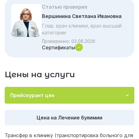
Прогноз
Статью проверил
Когда следует обратиться за помощью?
Вершинина Светлана Ивановна
Биологические последствия «очищения»
Глав. врач клиники, врач высшей
категории
Комплексная терапия в «Гармонии»
Проверенно:
03.08.2026
Когда помощь нужна немедленно
Сертификаты
Почему «просто перестать» не
получается
Цены на услуги
Самолечение vs Профессиональная
помощь
Практический совет: Техника «5 минут
Прейскурант цен
отсрочки»
Отзывы об услуге «Лечение булимии»
Цена на Лечение булимии
Акции и скидки на лечение
Частые вопросы и ответы
Трансфер в клинику (транспортировка больного для