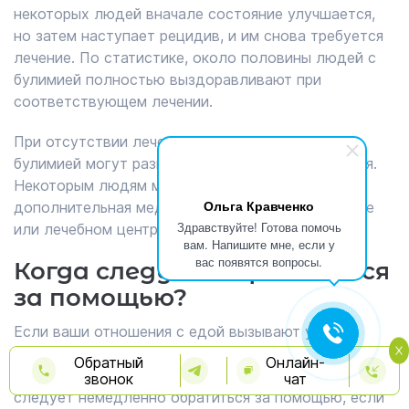
некоторых людей вначале состояние улучшается,
но затем наступает рецидив, и им снова требуется
лечение. По статистике, около половины людей с
булимией полностью выздоравливают при
соответствующем лечении.
При отсутствии лечения у людей с нервной
булимией могут развиться серьезные осложнения.
Некоторым людям может потребоваться
Ольга Кравченко
дополнительная медицинская помощь в больнице
Здравствуйте! Готова помочь
или лечебном центре.
вам. Напишите мне, если у
вас появятся вопросы.
Когда следует обратиться
за помощью?
Если ваши отношения с едой вызывают у вас
стресс или мешают повседневной жизни, возможно,
Обратный
Онлайн-
у вас расстройство пищевого поведения. Вам
звонок
чат
следует немедленно обратиться за помощью, если