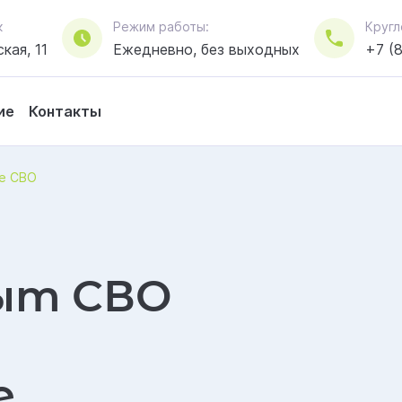
к
Режим работы:
Кругл
кая, 11
Ежедневно, без выходных
+7 (
ие
Контакты
ле СВО
ыт СВО
е