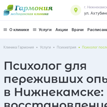
г. Нижнекамс
ул. Ахтубинс
О клинике
Услуги
Акции
Врачи
Расписан
Клиника Гармония
Услуги
Психиатрия
Психолог пос
Психолог для
переживших оп
в Нижнекамске:
восстановлени