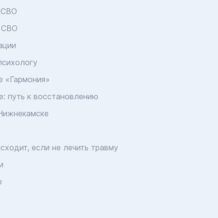
и СВО
в СВО
ации
 психологу
е «Гармония»
е: путь к восстановлению
 Нижнекамске
сходит, если не лечить травму
и
р