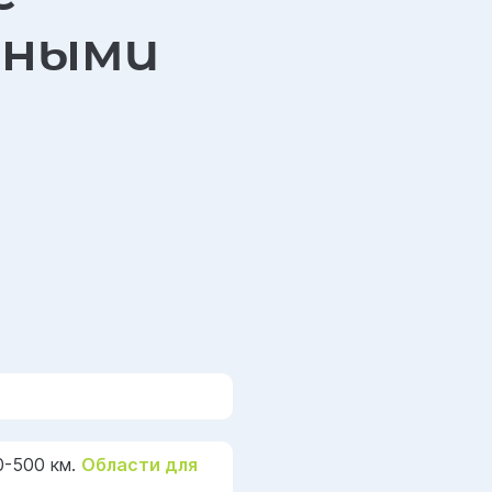
тными
0-500 км.
Области для