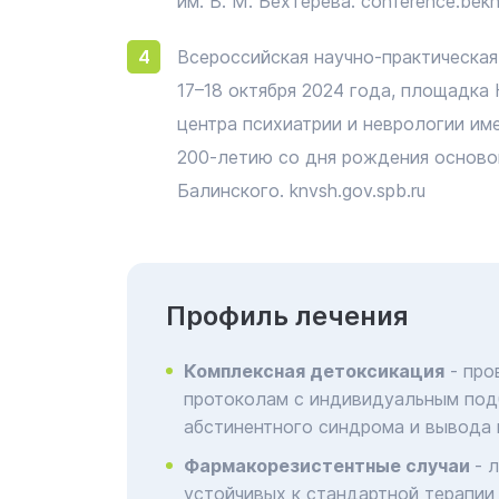
им. В. М. Бехтерева. conference.bekh
Всероссийская научно-практическая
17–18 октября 2024 года, площадк
центра психиатрии и неврологии им
200-летию со дня рождения осново
Балинского. knvsh.gov.spb.ru
Профиль лечения
Комплексная детоксикация
- про
протоколам с индивидуальным под
абстинентного синдрома и вывода 
Фармакорезистентные случаи
- 
устойчивых к стандартной терапии