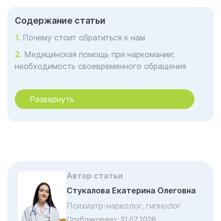
Cодержание статьи
Почему стоит обратиться к нам
Медицинская помощь при наркомании:
необходимость своевременного обращения
Амбулаторное лечение наркомании в
Нижнекамске: эффективная терапия без
Развернуть
отрыва от привычной жизни
Стационарное лечение наркомании в
Нижнекамске: комплексное погружение в
процесс выздоровления
Революция в лечении: когда наука
становится проводником к свободе
Автор статьи
Стукалова Екатерина Олеговна
Экосистема выздоровления: от
детоксикации к пожизненной поддержке
Психиатр-нарколог, гипнолог
Опубликовано:
31.07.2026