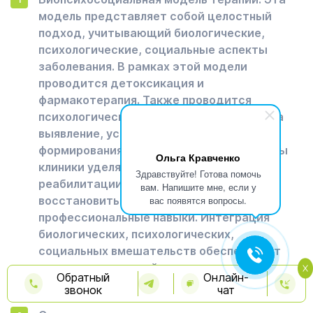
модель представляет собой целостный
подход, учитывающий биологические,
психологические, социальные аспекты
заболевания. В рамках этой модели
проводится детоксикация и
фармакотерапия. Также проводится
психологическая работа, направленная на
выявление, устранение глубинных причин
формирования зависимости. Специалисты
Ольга Кравченко
клиники уделяют внимание социальной
Здравствуйте! Готова помочь
реабилитации пациента. Мы помогаем
вам. Напишите мне, если у
восстановить семейные отношения,
вас появятся вопросы.
профессиональные навыки. Интеграция
биологических, психологических,
социальных вмешательств обеспечивает
комплексное воздействие на все сферы
Обратный
Онлайн-
жизни пациента.
звонок
чат