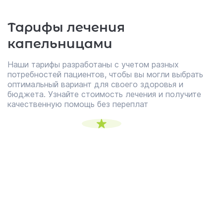
Тарифы лечения
капельницами
Наши тарифы разработаны с учетом разных
потребностей пациентов, чтобы вы могли выбрать
оптимальный вариант для своего здоровья и
бюджета. Узнайте стоимость лечения и получите
качественную помощь без переплат
3500 ₽
Тариф «Минимум»
Т
Подходит пациентам с запоем до 3х
По