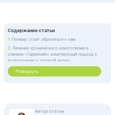
Cодержание статьи
Почему стоит обратиться к нам
Лечение хронического алкоголизма в
клинике «Гармония»: комплексный подход к
возвращению к трезвой жизни
Почему алкоголизм — это хроническое
Развернуть
заболевание?
Вторая стадия (развернутая,
наркоманическая)
Причины и диагностика: находим корень
проблемы
Автор статьи
Уникальная программа лечения