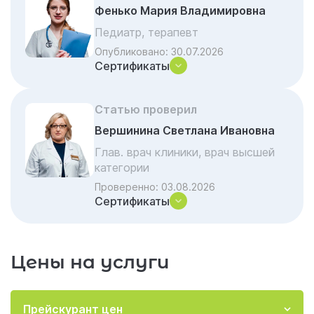
Фенько Мария Владимировна
хронического алкоголизма в клинике
«Гармония»
Педиатр, терапевт
Опубликовано:
30.07.2026
Отзывы об услуге «Алкоголизм»
Сертификаты
Акции и скидки на лечение
Важные вопросы и ответы по наркологии
Статью проверил
Вершинина Светлана Ивановна
Глав. врач клиники, врач высшей
категории
Проверенно:
03.08.2026
Сертификаты
Цены на услуги
Прейскурант цен