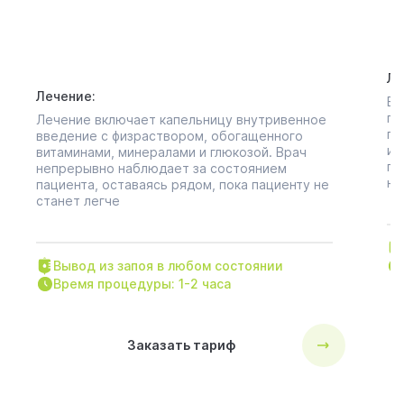
дней и не отяжеленными симптомами
си
(головная боль, тошнота, плохое
и 
самочувствие)
Ле
Лечение:
В 
пр
Лечение включает капельницу внутривенное
пр
введение с физраствором, обогащенного
ин
витаминами, минералами и глюкозой. Врач
па
непрерывно наблюдает за состоянием
не
пациента, оставаясь рядом, пока пациенту не
станет легче
Вывод из запоя в любом состоянии
Время процедуры: 1-2 часа
Заказать тариф