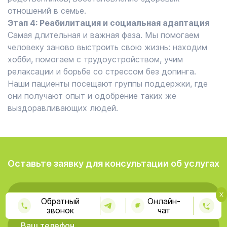
отношений в семье.
Этап 4: Реабилитация и социальная адаптация
Самая длительная и важная фаза. Мы помогаем
человеку заново выстроить свою жизнь: находим
хобби, помогаем с трудоустройством, учим
релаксации и борьбе со стрессом без допинга.
Наши пациенты посещают группы поддержки, где
они получают опыт и одобрение таких же
выздоравливающих людей.
Оставьте заявку для консультации об услугах
Обратный
Онлайн-
звонок
чат