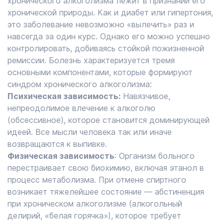
хронического алкоголизма лежит в признании его
хронической природы. Как и диабет или гипертония,
это заболевание невозможно «вылечить» раз и
навсегда за один курс. Однако его можно успешно
контролировать, добиваясь стойкой пожизненной
ремиссии. Болезнь характеризуется тремя
основными компонентами, которые формируют
синдром хронического алкоголизма:
Психическая зависимость:
Навязчивое,
непреодолимое влечение к алкоголю
(обсессивное), которое становится доминирующей
идеей. Все мысли человека так или иначе
возвращаются к выпивке.
Физическая зависимость
: Организм больного
перестраивает свою биохимию, включая этанол в
процесс метаболизма. При отмене спиртного
возникает тяжелейшее состояние — абстиненция
при хроническом алкоголизме (алкогольный
делирий, «белая горячка»), которое требует