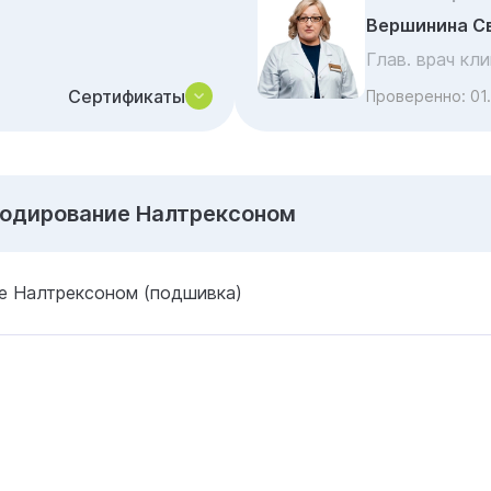
Вершинина С
Глав. врач кл
Сертификаты
Проверенно:
01
Кодирование Налтрексоном
е Налтрексоном (подшивка)