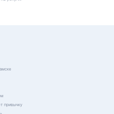
амске
ом
ет привычку
»