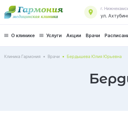
г. Нижнекамс
ул. Ахтубинс
О клинике
Услуги
Акции
Врачи
Расписан
Клиника Гармония
Врачи
Бердышева Юлия Юрьевна
Берд