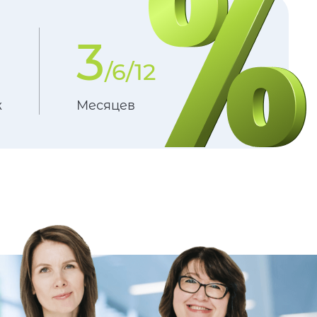
3
/6/12
ж
Месяцев